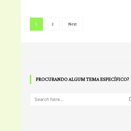
Posts
1
2
Next
pagination
PROCURANDO ALGUM TEMA ESPECÍFICO?