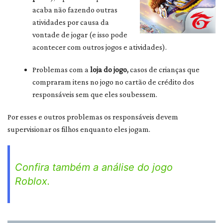
acaba não fazendo outras
atividades por causa da
vontade de jogar (e isso pode
acontecer com outros jogos e atividades).
Problemas com a
loja do jogo,
casos de crianças que
compraram itens no jogo no cartão de crédito dos
responsáveis sem que eles soubessem.
Por esses e outros problemas os responsáveis devem
supervisionar os filhos enquanto eles jogam.
Confira também a análise do jogo
Roblox.