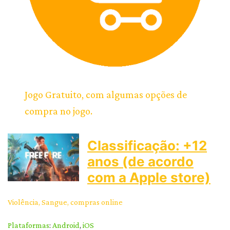
Jogo Gratuito, com algumas opções de
compra no jogo.
Classificação: +12
anos (de acordo
com a Apple store)
Violência, Sangue, compras online
Plataformas
:
Android
,
iOS