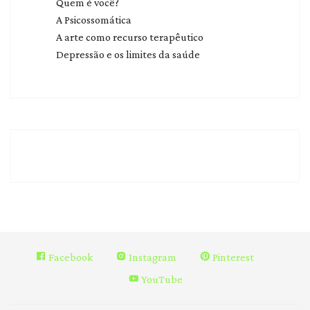
Quem é você?
A Psicossomática
A arte como recurso terapêutico
Depressão e os limites da saúde
Facebook
Instagram
Pinterest
YouTube