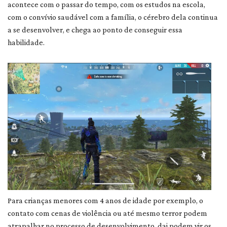
acontece com o passar do tempo, com os estudos na escola,
com o convívio saudável com a família, o cérebro dela continua
a se desenvolver, e chega ao ponto de conseguir essa
habilidade.
Para crianças menores com 4 anos de idade por exemplo, o
contato com cenas de violência ou até mesmo terror podem
atrapalhar no processo de desenvolvimento, dai podem vir os