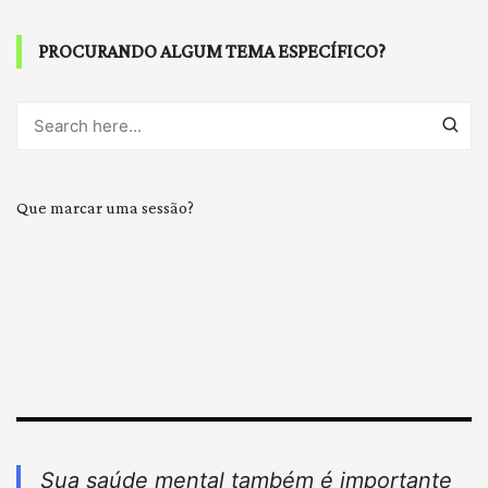
PROCURANDO ALGUM TEMA ESPECÍFICO?
Que marcar uma sessão?
Sua saúde mental também é importante