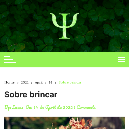
Skip
to
content
Home
2022
April
14
Sobre brincar
Sobre brincar
By:
Lucas
On:
14 de April de 2022
1 Comments