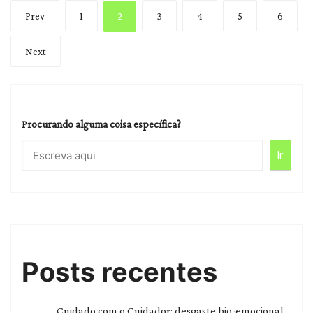
Posts
Prev
1
2
3
4
5
6
pagination
Next
Procurando alguma coisa específica?
Ir
Posts recentes
Cuidado com o Cuidador: desgaste bio-emocional