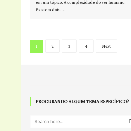
em um tópico: A complexidade do ser humano.
Existem dois ….
Posts
1
2
3
4
Next
pagination
PROCURANDO ALGUM TEMA ESPECÍFICO?