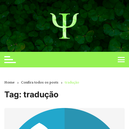
Skip
to
content
Home
Confira todos os posts
tradução
Tag:
tradução