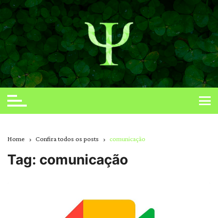
Skip
to
content
Home
Confira todos os posts
comunicação
Tag:
comunicação